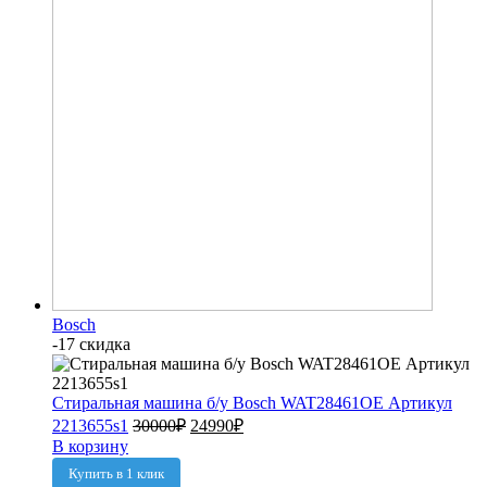
Bosch
-17 скидка
Стиральная машина б/у Bosch WAT28461OE Артикул
2213655s1
30000
₽
24990
₽
В корзину
Купить в 1 клик