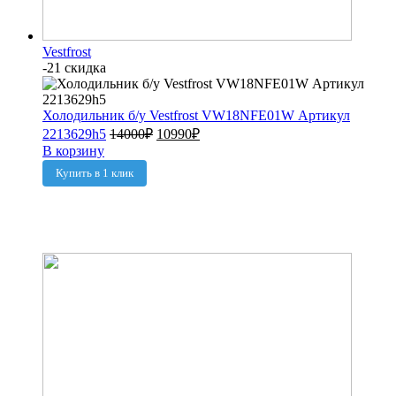
Vestfrost
-21 скидка
Холодильник б/у Vestfrost VW18NFE01W Артикул
2213629h5
14000
₽
10990
₽
В корзину
Купить в 1 клик