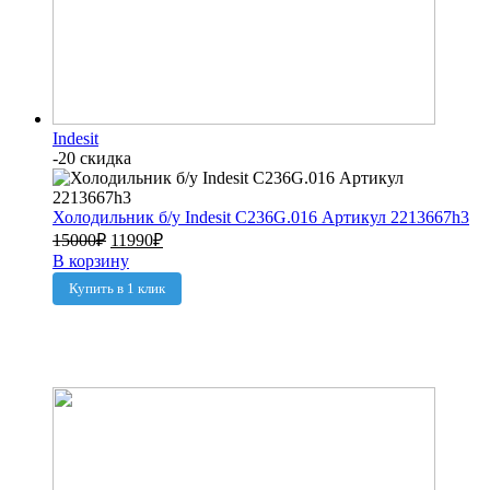
Indesit
-20 скидка
Холодильник б/у Indesit C236G.016 Артикул 2213667h3
15000
₽
11990
₽
В корзину
Купить в 1 клик