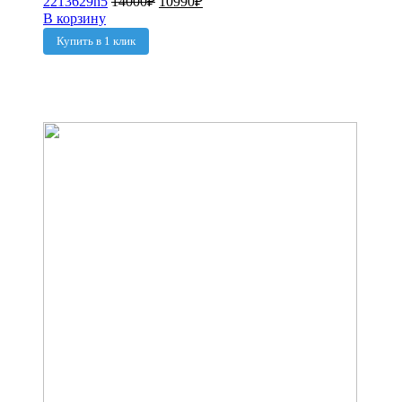
2213629h5
14000
₽
10990
₽
В корзину
Купить в 1 клик