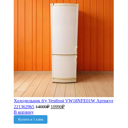
Холодильник б/у Vestfrost VW18NFE01W Артикул
2213629h5
14000
₽
10990
₽
В корзину
Купить в 1 клик