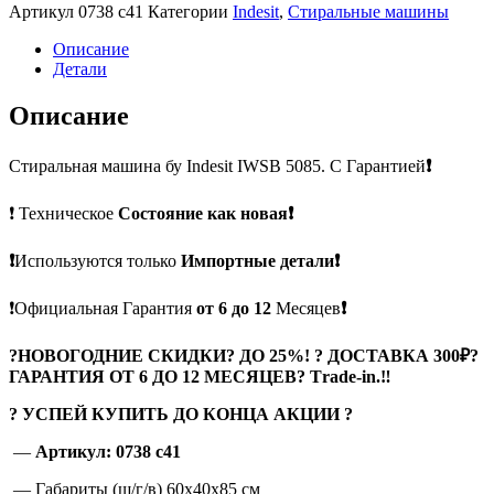
Артикул
0738 c41
Категории
Indesit
,
Стиральные машины
Описание
Детали
Описание
Стиральная машина бу Indesit IWSB 5085. С Гарантией
❗
❗ Техническое
Состояние как новая❗
❗
Используются только
Импортные детали❗
❗Официальная Гарантия
от 6 до 12
Месяцев
❗
?
НОВОГОДНИЕ СКИДКИ? ДО 25%! ? ДОСТАВКА 300₽?
ГАРАНТИЯ ОТ 6 ДО 12 МЕСЯЦЕВ? Тrade-in.
‼
? УСПЕЙ КУПИТЬ ДО КОНЦА АКЦИИ ?
—
Артикул: 0738 c41
— Габариты (ш/г/в) 60x40x85 см