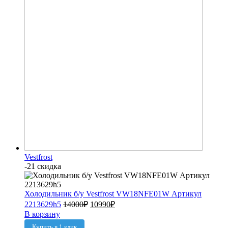
Vestfrost
-21 скидка
Холодильник б/у Vestfrost VW18NFE01W Артикул
2213629h5
14000
₽
10990
₽
В корзину
Купить в 1 клик