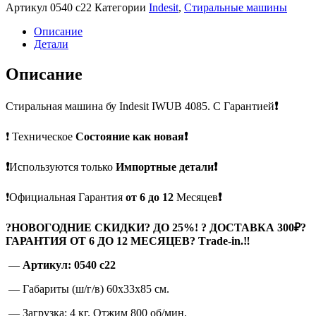
Артикул
0540 с22
Категории
Indesit
,
Стиральные машины
Описание
Детали
Описание
Стиральная машина бу Indesit IWUB 4085. С Гарантией
❗
❗ Техническое
Состояние как новая❗
❗
Используются только
Импортные детали❗
❗Официальная Гарантия
от 6 до 12
Месяцев
❗
?
НОВОГОДНИЕ СКИДКИ? ДО 25%! ? ДОСТАВКА 300₽?
ГАРАНТИЯ ОТ 6 ДО 12 МЕСЯЦЕВ? Тrade-in.
‼
—
Артикул: 0540 с22
— Габариты (ш/г/в) 60x33x85 см.
— Загрузка: 4 кг. Отжим 800 об/мин.