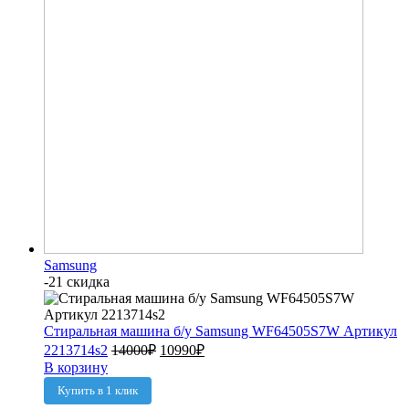
Samsung
-21 скидка
Стиральная машина б/у Samsung WF64505S7W Артикул
2213714s2
14000
₽
10990
₽
В корзину
Купить в 1 клик