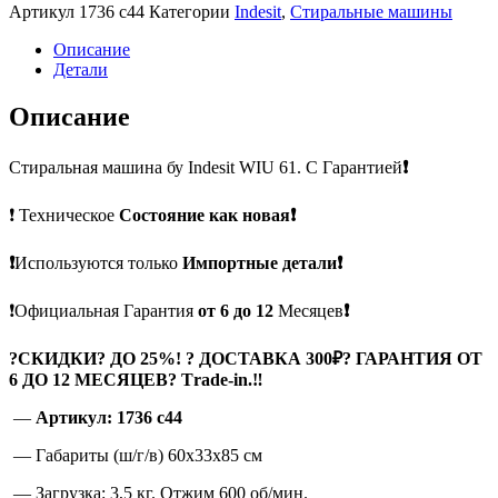
Артикул
1736 c44
Категории
Indesit
,
Стиральные машины
Описание
Детали
Описание
Стиральная машина бу Indesit WIU 61. С Гарантией
❗
❗ Техническое
Состояние как новая❗
❗
Используются только
Импортные детали❗
❗Официальная Гарантия
от 6 до 12
Месяцев
❗
?
СКИДКИ? ДО 25%! ? ДОСТАВКА 300₽? ГАРАНТИЯ ОТ
6 ДО 12 МЕСЯЦЕВ? Тrade-in.
‼
—
Артикул: 1736 c44
— Габариты (ш/г/в) 60x33x85 см
— Загрузка: 3,5 кг. Отжим 600 об/мин.