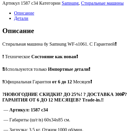
Артикул
1587 c34
Категории
Samsung
,
Стиральные машины
Описание
Детали
Описание
Стиральная машина бу Samsung WF-s1061. С Гарантией
❗
❗ Техническое
Состояние как новая❗
❗
Используются только
Импортные детали❗
❗Официальная Гарантия
от 6 до 12
Месяцев
❗
?
НОВОГОДНИЕ СКИДКИ? ДО 25%! ? ДОСТАВКА 300₽?
ГАРАНТИЯ ОТ 6 ДО 12 МЕСЯЦЕВ? Тrade-in.
‼
—
Артикул: 1587 c34
— Габариты (ш/г/в) 60x34x85 см.
— Загрузка: 3,5 кг. Отжим 1000 об/мин.