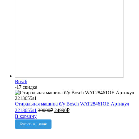
Bosch
-17 скидка
Стиральная машина б/у Bosch WAT28461OE Артикул
2213655s1
30000
₽
24990
₽
В корзину
Купить в 1 клик