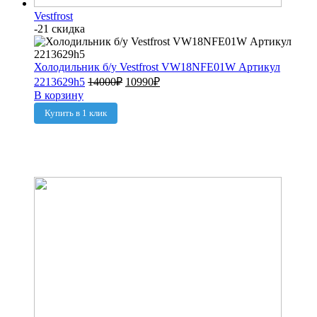
Vestfrost
-21 скидка
Холодильник б/у Vestfrost VW18NFE01W Артикул
2213629h5
14000
₽
10990
₽
В корзину
Купить в 1 клик