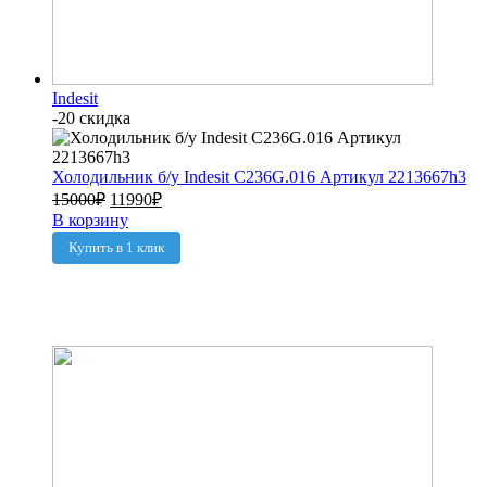
Indesit
-20 скидка
Холодильник б/у Indesit C236G.016 Артикул 2213667h3
15000
₽
11990
₽
В корзину
Купить в 1 клик