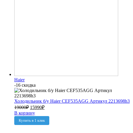
Haier
-16 скидка
Холодильник б/у Haier CEF535AGG Артикул 2213698h3
19000
₽
15990
₽
В корзину
Купить в 1 клик