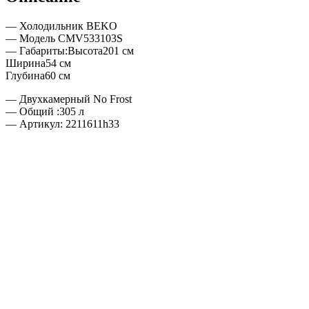
— Холодильник BEKO
— Модель CMV533103S
— Габариты:Высота201 см
Ширина54 см
Глубина60 см
— Двухкамерный No Frost
— Общий :305 л
— Артикул: 2211611h33