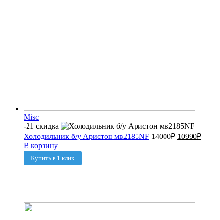
Misc
-21 скидка
Холодильник б/у Аристон мв2185NF
14000
₽
10990
₽
В корзину
Купить в 1 клик