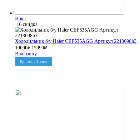
Haier
-16 скидка
Холодильник б/у Haier CEF535AGG Артикул 2213698h3
19000
₽
15990
₽
В корзину
Купить в 1 клик