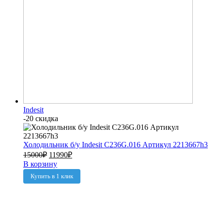
Indesit
-20 скидка
Холодильник б/у Indesit C236G.016 Артикул 2213667h3
15000
₽
11990
₽
В корзину
Купить в 1 клик