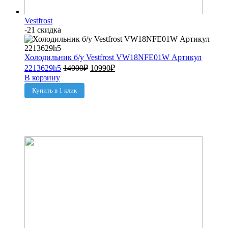
Vestfrost
-21 скидка
Холодильник б/у Vestfrost VW18NFE01W Артикул
2213629h5
14000
₽
10990
₽
В корзину
Купить в 1 клик