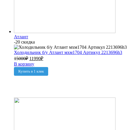
Атлант
-20 скидка
Холодильник б/у Атлант мхм1704 Артикул 2213696h3
15000
₽
11990
₽
В корзину
Купить в 1 клик