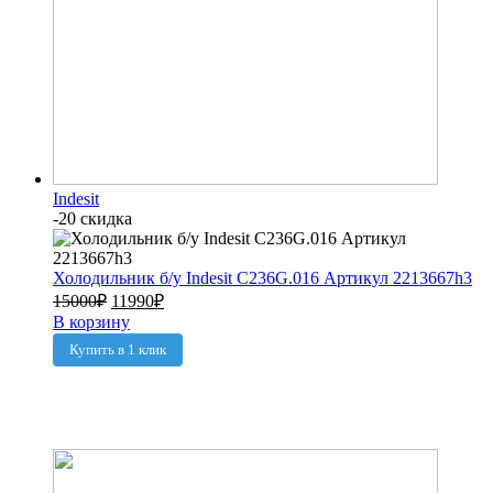
Indesit
-20 скидка
Холодильник б/у Indesit C236G.016 Артикул 2213667h3
15000
₽
11990
₽
В корзину
Купить в 1 клик