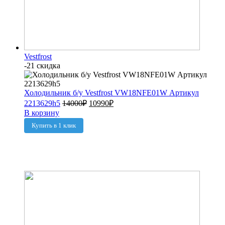
Vestfrost
-21 скидка
Холодильник б/у Vestfrost VW18NFE01W Артикул
2213629h5
14000
₽
10990
₽
В корзину
Купить в 1 клик