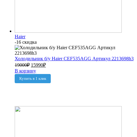
Haier
-16 скидка
Холодильник б/у Haier CEF535AGG Артикул 2213698h3
19000
₽
15990
₽
В корзину
Купить в 1 клик