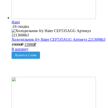
Haier
-16 скидка
Холодильник б/у Haier CEF535AGG Артикул 2213698h3
19000
₽
15990
₽
В корзину
Купить в 1 клик