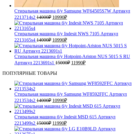
Стиральная машина б/у Samsung WF64505S7W Артикул
2213714s2
14000
₽
10990
₽
Стиральная машина б/у Indesit NWS 7105 Артикул
2213165s4
14000
₽
10990
₽
Стиральная машина б/у Hotpoint-Ariston NUS 5015 S RU
Артикул 2213691s1
15000
₽
11990
₽
ПОПУЛЯРНЫЕ ТОВАРЫ
Стиральная машина б/у Samsung WF8592FFC Артикул
2213534s2
14000
₽
10990
₽
Стиральная машина б/у Indesit MSD 615 Артикул
2213499s2
15000
₽
11990
₽