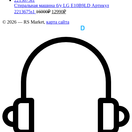
Стиральная машина б/у LG E10B9LD Артикул
2213675s1
16000
₽
12990
₽
© 2026 — RS Market,
карта сайта
Сделано в
cоздание и продвижение сайтов