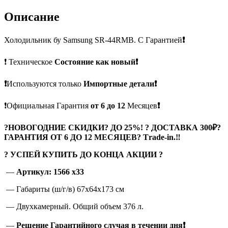
Описание
Холодильник бу Samsung SR-44RMB. С Гарантией
❗
❗ Техническое
Состояние как новый❗
❗
Используются только
Импортные детали❗
❗Официальная Гарантия
от 6 до 12
Месяцев
❗
?
НОВОГОДНИЕ СКИДКИ? ДО 25%! ? ДОСТАВКА 300₽?
ГАРАНТИЯ ОТ 6 ДО 12 МЕСЯЦЕВ? Тrade-in.
‼
? УСПЕЙ КУПИТЬ ДО КОНЦА АКЦИИ ?
—
Артикул: 1566 x33
— Габариты (ш/г/в) 67х64х173 см
— Двухкамерный. Общий объем 376 л.
—
Решение Гарантийного случая в течении дня❗