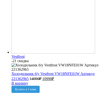
Vestfrost
-21 скидка
Холодильник б/у Vestfrost VW18NFE01W Артикул
2213629h5
14000
₽
10990
₽
В корзину
Купить в 1 клик