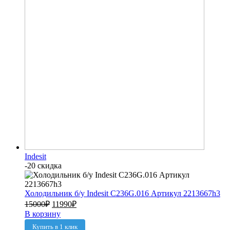
Indesit
-20 скидка
Холодильник б/у Indesit C236G.016 Артикул 2213667h3
15000
₽
11990
₽
В корзину
Купить в 1 клик