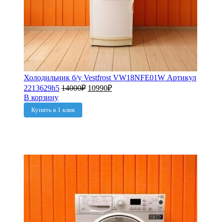
Холодильник б/у Vestfrost VW18NFE01W Артикул
2213629h5
14000
₽
10990
₽
В корзину
Купить в 1 клик