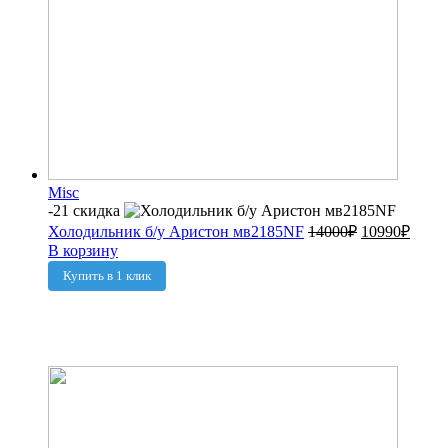
Misc
-21 скидка
Холодильник б/у Аристон мв2185NF
14000
₽
10990
₽
В корзину
Купить в 1 клик