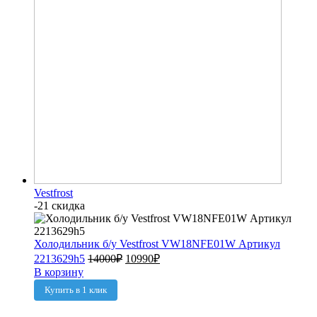
Vestfrost
-21 скидка
Холодильник б/у Vestfrost VW18NFE01W Артикул
2213629h5
14000
₽
10990
₽
В корзину
Купить в 1 клик