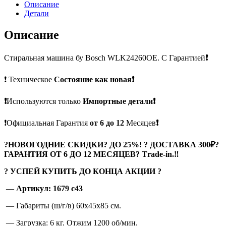
Описание
Детали
Описание
Стиральная машина бу Bosch WLK24260OE. С Гарантией
❗
❗ Техническое
Состояние как новая❗
❗
Используются только
Импортные детали❗
❗Официальная Гарантия
от 6 до 12
Месяцев
❗
?
НОВОГОДНИЕ СКИДКИ? ДО 25%! ? ДОСТАВКА 300₽?
ГАРАНТИЯ ОТ 6 ДО 12 МЕСЯЦЕВ? Тrade-in.
‼
? УСПЕЙ КУПИТЬ ДО КОНЦА АКЦИИ ?
—
Артикул: 1679 c43
— Габариты (ш/г/в) 60x45x85 см.
— Загрузка: 6 кг. Отжим 1200 об/мин.