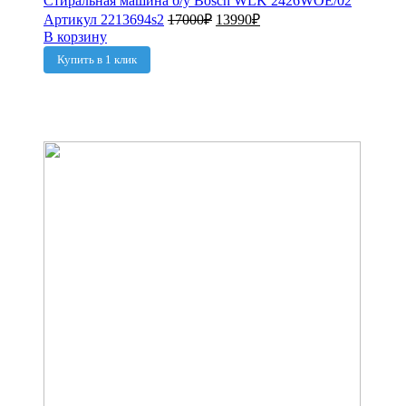
Стиральная машина б/у Bosch WLK 2426WOE/02
Артикул 2213694s2
17000
₽
13990
₽
В корзину
Купить в 1 клик