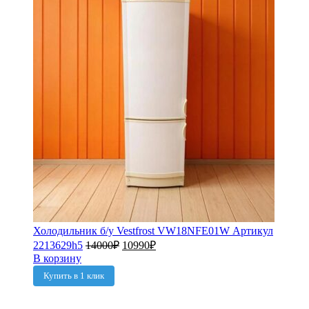
Холодильник б/у Vestfrost VW18NFE01W Артикул
2213629h5
14000
₽
10990
₽
В корзину
Купить в 1 клик