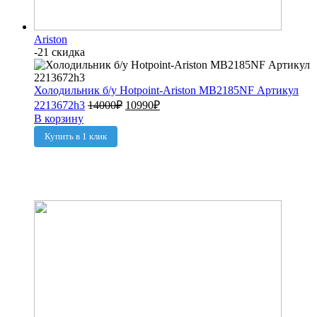
Ariston
-21 скидка
Холодильник б/у Hotpoint-Ariston MB2185NF Артикул
2213672h3
14000
₽
10990
₽
В корзину
Купить в 1 клик