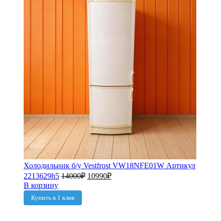
Холодильник б/у Vestfrost VW18NFE01W Артикул
2213629h5
14000
₽
10990
₽
В корзину
Купить в 1 клик