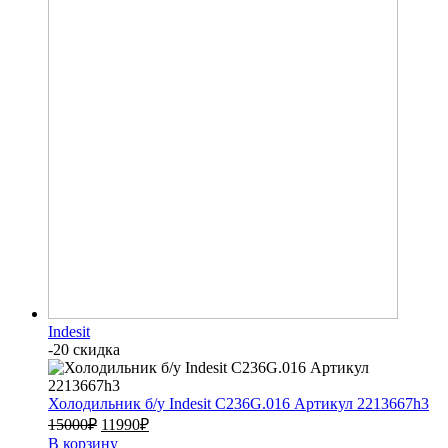
Indesit
-20 скидка
Холодильник б/у Indesit C236G.016 Артикул 2213667h3
15000
₽
11990
₽
В корзину