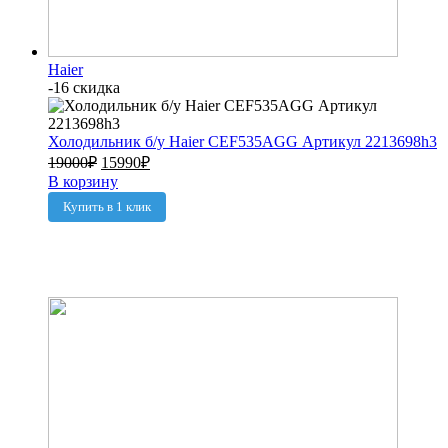
Haier
-16 скидка
Холодильник б/у Haier CEF535AGG Артикул 2213698h3
19000
₽
15990
₽
В корзину
Купить в 1 клик