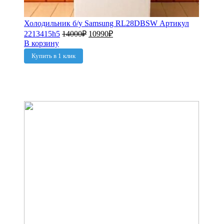
Холодильник б/у Samsung RL28DBSW Артикул
2213415h5
14000
₽
10990
₽
В корзину
Купить в 1 клик