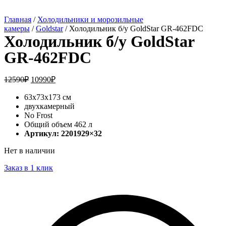
Главная
/
Холодильники и морозильные
камеры
/
Goldstar
/ Холодильник б/у GoldStar GR-462FDC
Холодильник б/у GoldStar
GR-462FDC
12590
₽
10990
₽
63х73х173 см
двухкамерный
No Frost
Общий объем 462 л
Артикул: 2201929×32
Нет в наличии
Заказ в 1 клик