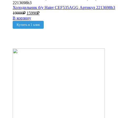
Холодильник б/у Haier CEF535AGG Артикул 2213698h3
19000
₽
15990
₽
В корзину
Купить в 1 клик