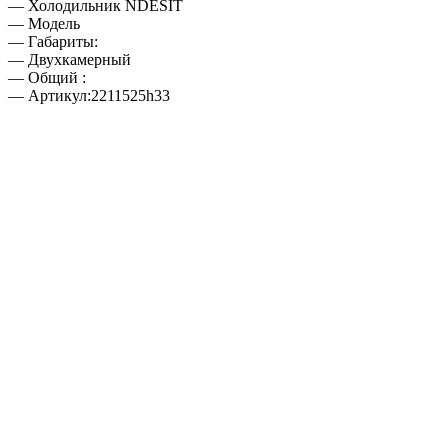
— Холодильник NDESIT
— Модель
— Габариты:
— Двухкамерный
— Общий :
— Артикул:2211525h33