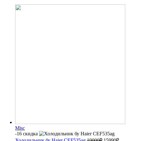
Misc
-16 скидка
Холодильник бу Haier CEF535ag
19000
₽
15990
₽