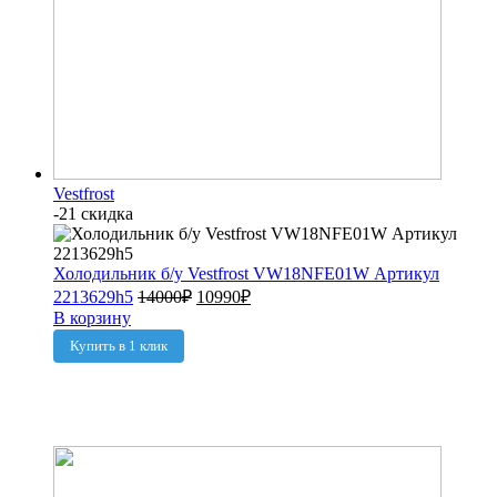
Vestfrost
-21 скидка
Холодильник б/у Vestfrost VW18NFE01W Артикул
2213629h5
14000
₽
10990
₽
В корзину
Купить в 1 клик