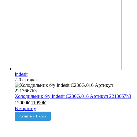
Indesit
-20 скидка
Холодильник б/у Indesit C236G.016 Артикул 2213667h3
15000
₽
11990
₽
В корзину
Купить в 1 клик