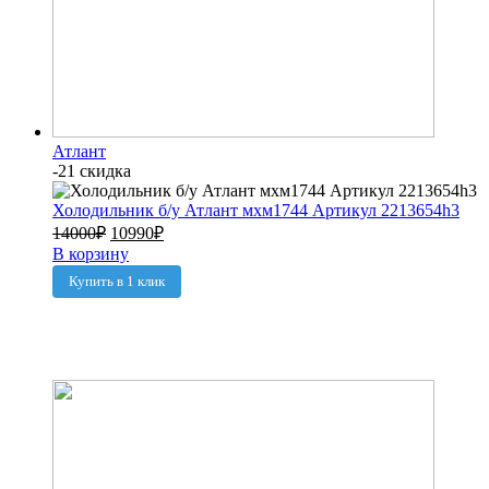
Атлант
-21 скидка
Холодильник б/у Атлант мхм1744 Артикул 2213654h3
14000
₽
10990
₽
В корзину
Купить в 1 клик