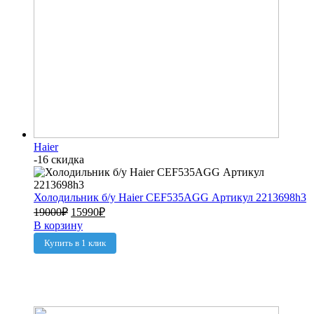
Haier
-16 скидка
Холодильник б/у Haier CEF535AGG Артикул 2213698h3
19000
₽
15990
₽
В корзину
Купить в 1 клик