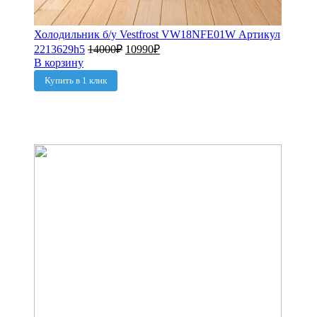
Холодильник б/у Vestfrost VW18NFE01W Артикул
2213629h5
14000
₽
10990
₽
В корзину
Купить в 1 клик