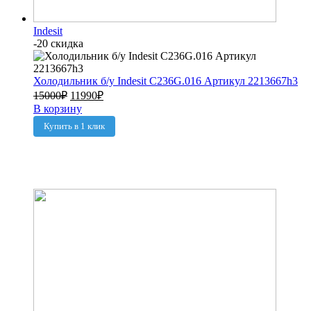
Indesit
-20 скидка
Холодильник б/у Indesit C236G.016 Артикул 2213667h3
15000
₽
11990
₽
В корзину
Купить в 1 клик