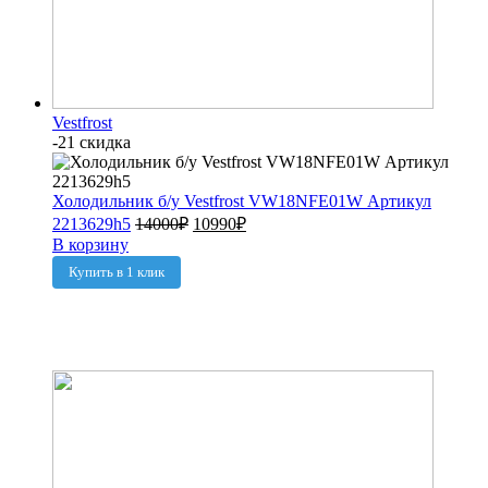
Vestfrost
-21 скидка
Холодильник б/у Vestfrost VW18NFE01W Артикул
2213629h5
14000
₽
10990
₽
В корзину
Купить в 1 клик