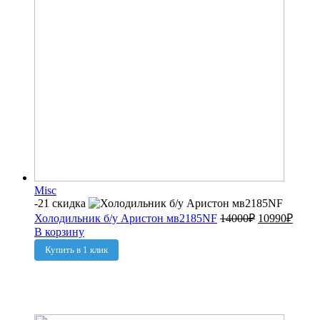
Misc
-21 скидка
Холодильник б/у Аристон мв2185NF
14000
₽
10990
₽
В корзину
Купить в 1 клик