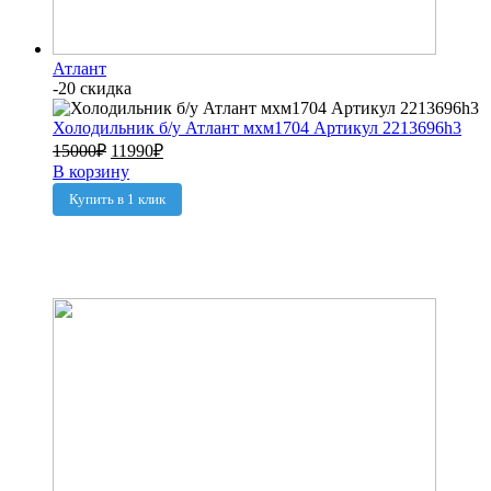
Атлант
-20 скидка
Холодильник б/у Атлант мхм1704 Артикул 2213696h3
15000
₽
11990
₽
В корзину
Купить в 1 клик