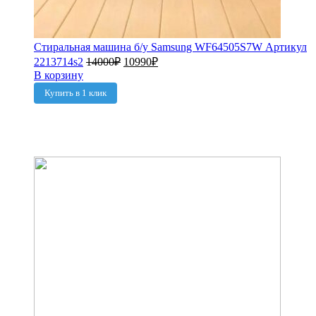
Стиральная машина б/у Samsung WF64505S7W Артикул
2213714s2
14000
₽
10990
₽
В корзину
Купить в 1 клик