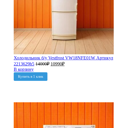
Холодильник б/у Vestfrost VW18NFE01W Артикул
2213629h5
14000
₽
10990
₽
В корзину
Купить в 1 клик