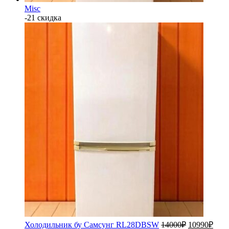
Misc
-21 скидка
Холодильник бу Самсунг RL28DBSW
14000
₽
10990
₽