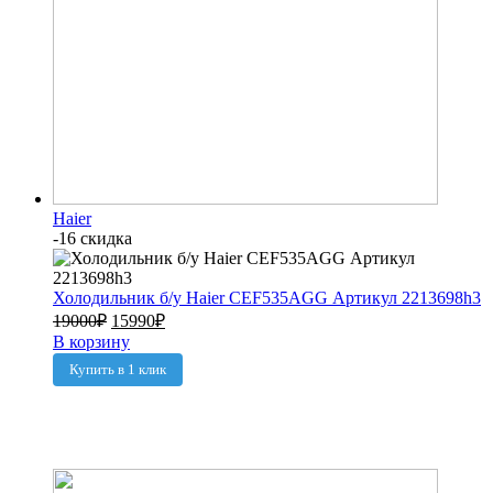
Haier
-16 скидка
Холодильник б/у Haier CEF535AGG Артикул 2213698h3
19000
₽
15990
₽
В корзину
Купить в 1 клик