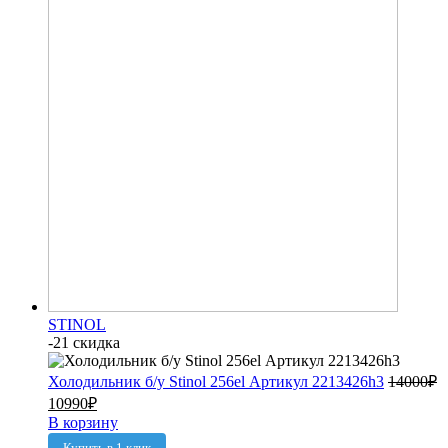
STINOL
-21 скидка
Холодильник б/у Stinol 256el Артикул 2213426h3
14000
₽
10990
₽
В корзину
Купить в 1 клик