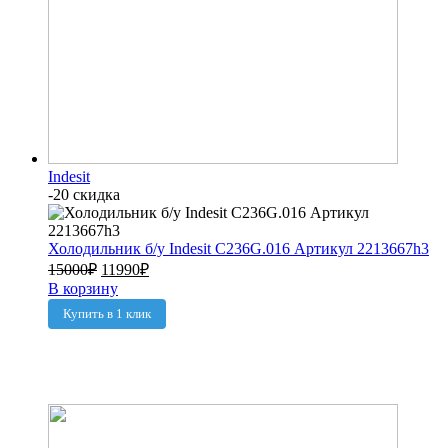
Indesit
-20 скидка
Холодильник б/у Indesit C236G.016 Артикул 2213667h3
15000
₽
11990
₽
В корзину
Купить в 1 клик