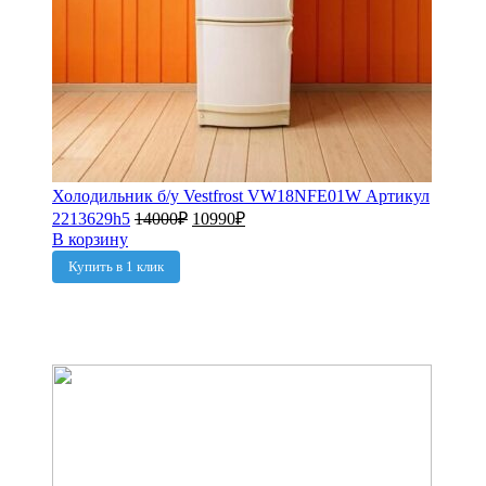
Холодильник б/у Vestfrost VW18NFE01W Артикул
2213629h5
14000
₽
10990
₽
В корзину
Купить в 1 клик