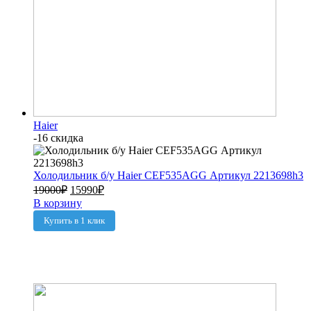
Haier
-16 скидка
Холодильник б/у Haier CEF535AGG Артикул 2213698h3
19000
₽
15990
₽
В корзину
Купить в 1 клик