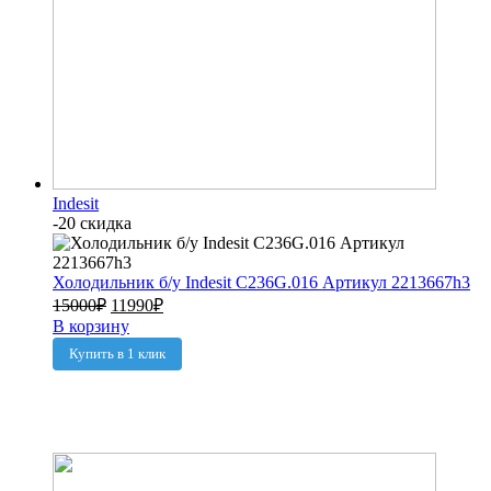
Indesit
-20 скидка
Холодильник б/у Indesit C236G.016 Артикул 2213667h3
15000
₽
11990
₽
В корзину
Купить в 1 клик