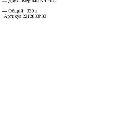
— Двухкамерный No Frost
— Общий : 339 л
-Артикул:2212883h33