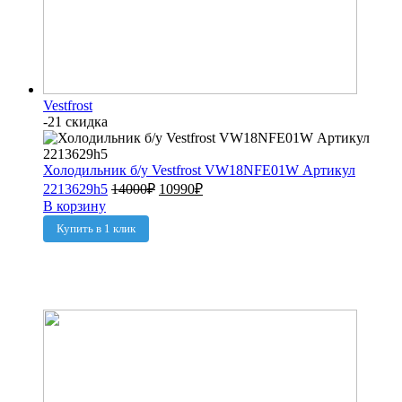
Vestfrost
-21 скидка
Холодильник б/у Vestfrost VW18NFE01W Артикул
2213629h5
14000
₽
10990
₽
В корзину
Купить в 1 клик