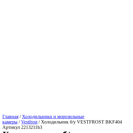
Главная
/
Холодильники и морозильные
камеры
/
Vestfrost
/ Холодильник б/у VESTFROST BKF404
Артикул 2213211h3