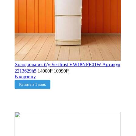
Холодильник б/у Vestfrost VW18NFE01W Артикул
2213629h5
14000
₽
10990
₽
В корзину
Купить в 1 клик