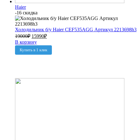
Haier
-16 скидка
Холодильник б/у Haier CEF535AGG Артикул 2213698h3
19000
₽
15990
₽
В корзину
Купить в 1 клик